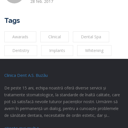
28 feb. 2017
Tags
Awarads
Clinical
Dental Spa
Dentistry
Implants
Whitening
Clinica Dent A.S. Buzău
De peste 15 ani, echipa noastră oferă diverse servicii și
tratamente stomatologice, la standarde de înaltă calitate, care
pot să satisfacă nevoile tuturor pacienților nostri. Urmărim să
avem în permanență un dialog, pentru a cunoaște problemele
de sănătate dentara, necesitatile de ordin estetic, dar și...