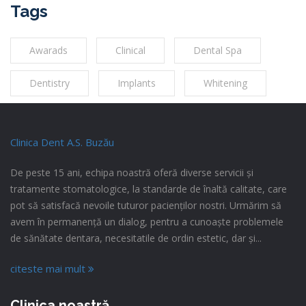
Tags
Awarads
Clinical
Dental Spa
Dentistry
Implants
Whitening
Clinica Dent A.S. Buzău
De peste 15 ani, echipa noastră oferă diverse servicii și
tratamente stomatologice, la standarde de înaltă calitate, care
pot să satisfacă nevoile tuturor pacienților nostri. Urmărim să
avem în permanență un dialog, pentru a cunoaște problemele
de sănătate dentara, necesitatile de ordin estetic, dar și...
citeste mai mult
Clinica noastră