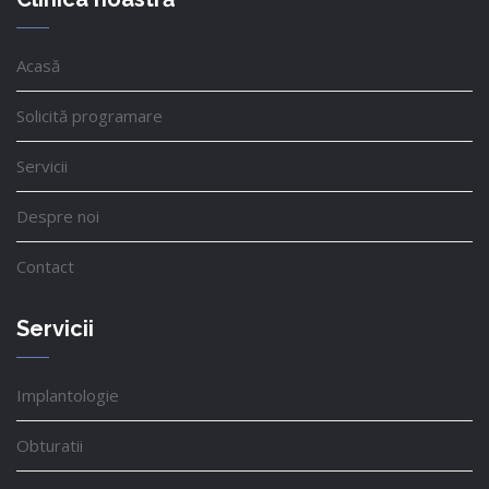
Acasă
Solicită programare
Servicii
Despre noi
Contact
Servicii
Implantologie
Obturatii