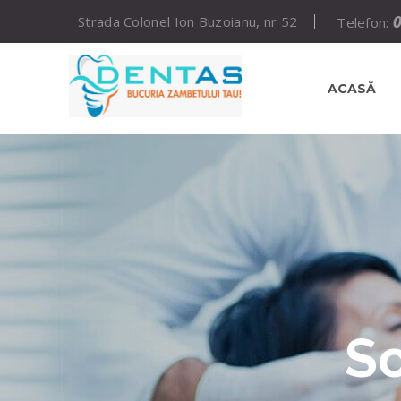
Strada Colonel Ion Buzoianu, nr 52
Telefon:
ACASĂ
So