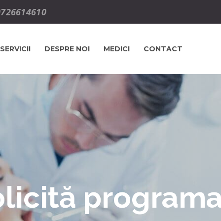
0726614610
SERVICII
DESPRE NOI
MEDICI
CONTACT
licită program