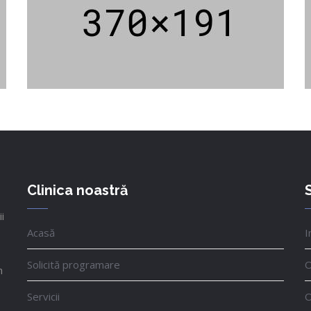
Clinica noastră
S
i
Acasă
I
Solicită programare
O
n
Servicii
O