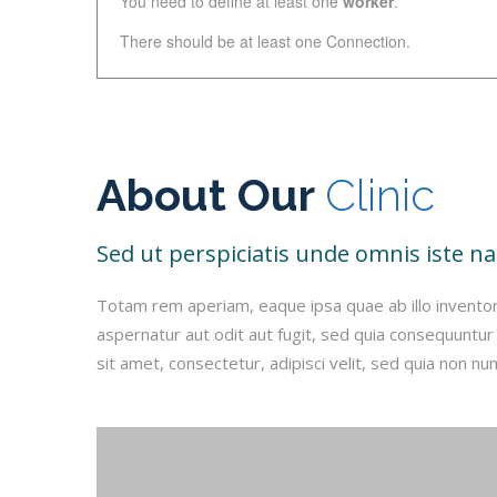
You need to define at least one
worker
.
There should be at least one Connection.
About Our
Clinic
Sed ut perspiciatis unde omnis iste 
Totam rem aperiam, eaque ipsa quae ab illo inventor
aspernatur aut odit aut fugit, sed quia consequuntu
sit amet, consectetur, adipisci velit, sed quia non