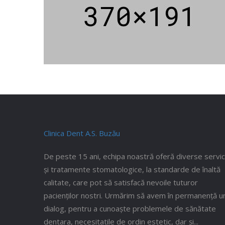
Clinica Dent A.S. Buzău
De peste 15 ani, echipa noastră oferă diverse servici
și tratamente stomatologice, la standarde de înaltă
calitate, care pot să satisfacă nevoile tuturor
pacienților nostri. Urmărim să avem în permanență u
dialog, pentru a cunoaște problemele de sănătate
dentara, necesitatile de ordin estetic, dar și...