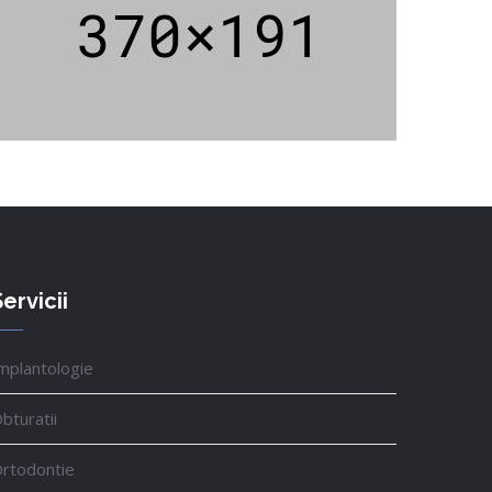
ervicii
mplantologie
bturatii
rtodontie